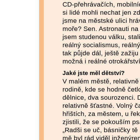
CD-přehrávačích, mobilníc
si lidé mohli nechat jen z
jsme na městské ulici hráv
moře? Sen. Astronauti na
jsem studenou válku, stal
reálný socialismus, reálný 
tak půjde dál, ještě zažij
možná i reálné otrokářství
Jaké jste měl dětství?
V malém městě, relativně
rodině, kde se hodně čet
dělnice, dva sourozenci.
relativně šťastné. Volný č
hřištích, za městem, u řek
zjistili, že se pokouším 
„Radši se uč, básničky tě
mě byl rád viděl inženýr