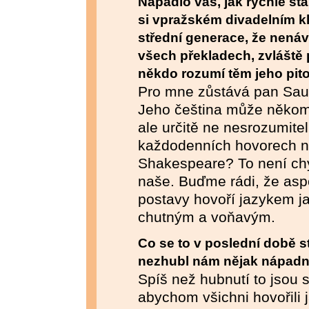
Napadlo vás, jak rychle s
si vpražském divadelním k
střední generace, že nenáv
všech překladech, zvlášt
někdo rozumí těm jeho pi
Pro mne zůstává pan Sau
Jeho čeština může někomu
ale určitě ne nesrozumitel
každodenních hovorech n
Shakespeare? To není ch
naše. Buďme rádi, že aspo
postavy hovoří jazykem 
chutným a voňavým.
Co se to v poslední době s
nezhubl nám nějak nápad
Spíš než hubnutí to jsou s
abychom všichni hovořili 