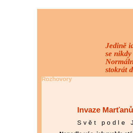
Jedině id
se nikdy
Normální
stokrát 
Rozhovory
Invaze Marťan
Svět podle 