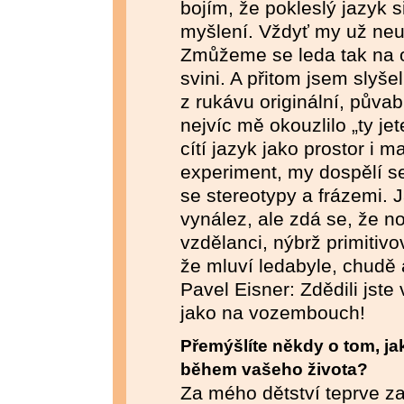
bojím, že pokleslý jazyk s
myšlení. Vždyť my už neu
Zmůžeme se leda tak na 
svini. A přitom jsem slyšel
z rukávu originální, půva
nejvíc mě okouzlilo „ty jet
cítí jazyk jako prostor i ma
experiment, my dospělí s
se stereotypy a frázemi. J
vynález, ale zdá se, že n
vzdělanci, nýbrž primitivov
že mluví ledabyle, chudě 
Pavel Eisner: Zdědili jste
jako na vozembouch!
Přemýšlíte někdy o tom, ja
během vašeho života?
Za mého dětství teprve zač