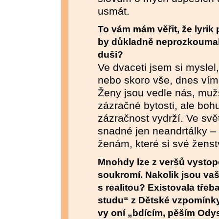
usmát.
To vám mám věřit, že lyrik 
by důkladně neprozkoumal
duši?
Ve dvaceti jsem si myslel
nebo skoro vše, dnes vím,
Ženy jsou vedle nás, muž
zázračné bytosti, ale boh
zázračnost vydrží. Ve svě
snadné jen neandrtálky –
ženám, které si své ženstv
Mnohdy lze z veršů vystop
soukromí. Nakolik jsou va
s realitou? Existovala třeb
studu“ z Dětské vzpomínky
vy oní „bdícím, pěším Odys