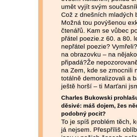
umět vyjít svým současní
Což z dnešních mladých 
Možná tou povýšenou exkl
čtenářů. Kam se vůbec pod
přátel poezie.z 60. a 80. 
nepřátel poezie? Vymřeli?
na obrazovku – na nějakou
připadá?Že nepozorovaně
na Zem, kde se zmocnili 
totálně demoralizovali a b
ještě horší – ti Marťani j
Charles Bukowski prohlašuje
děsivé: máš dojem, žes něc
podobný pocit?
To je spíš problém těch, kd
já nejsem. Přespříliš oblíb