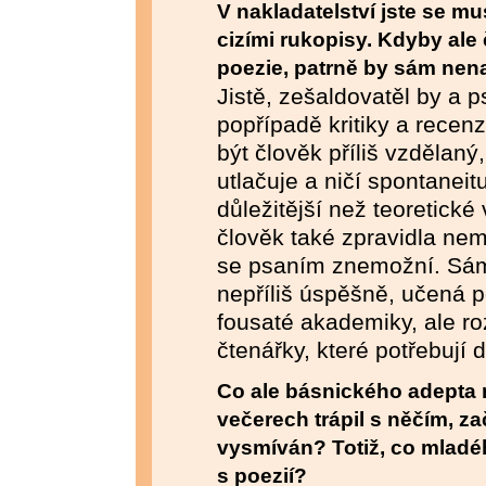
V nakladatelství jste se m
cizími rukopisy. Kdyby ale 
poezie, patrně by sám nen
Jistě, zešaldovatěl by a p
popřípadě kritiky a recen
být člověk příliš vzdělaný
utlačuje a ničí spontaneitu
důležitější než teoretick
člověk také zpravidla nem
se psaním znemožní. Sám
nepříliš úspěšně, učená 
fousaté akademiky, ale r
čtenářky, které potřebují 
Co ale básnického adepta 
večerech trápil s něčím, z
vysmíván? Totiž, co mladéh
s poezií?