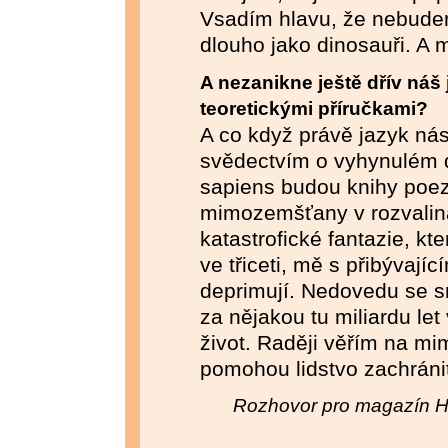
Vsadím hlavu, že nebude
dlouho jako dinosauři. A 
A nezanikne ještě dřív náš 
teoretickými příručkami?
A co když právě jazyk nás
svědectvím o vyhynulém 
sapiens budou knihy poez
mimozemšťany v rozvaliná
katastrofické fantazie, kt
ve třiceti, mě s přibývají
deprimují. Nedovedu se sm
za nějakou tu miliardu le
život. Raději věřím na mi
pomohou lidstvo zachráni
Rozhovor pro magazín 