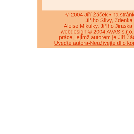
© 2004 Jiří Žáček • na strán
Jiřího Slívy, Zdenka
Aloise Mikulky, Jiřího Jiráska
webdesign © 2004 AVAS s.r.o.
práce, jejímž autorem je Jiří 
Uveďte autora-Neužívejte dílo k