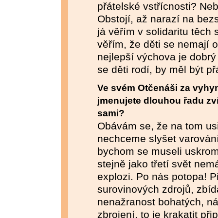
přátelské vstřícnosti? Ne
Obstojí, až narazí na bez
já věřím v solidaritu těch
věřím, že děti se nemají o
nejlepší výchova je dobrý 
se děti rodí, by měl být př
Ve svém Otčenáši za vyhyn
jmenujete dlouhou řadu zví
sami?
Obávám se, že na tom usi
nechceme slyšet varován
bychom se museli uskromn
stejně jako třetí svět ne
explozi. Po nás potopa! P
surovinových zdrojů, zbí
nenažranost bohatých, n
zbrojení, to je krakatit př