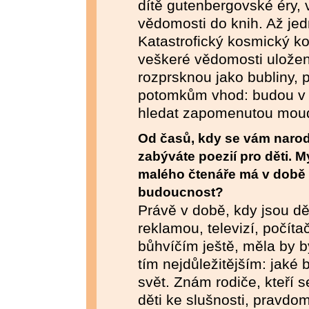
dítě gutenbergovské éry, v
vědomosti do knih. Až je
Katastrofický kosmický k
veškeré vědomosti uložen
rozprsknou jako bubliny, 
potomkům vhod: budou v 
hledat zapomenutou moud
Od časů, kdy se vám narod
zabýváte poezií pro děti. M
malého čtenáře má v době 
budoucnost?
Právě v době, kdy jsou d
reklamou, televizí, počít
bůhvíčím ještě, měla by b
tím nejdůležitějším: jaké
svět. Znám rodiče, kteří 
děti ke slušnosti, pravdom