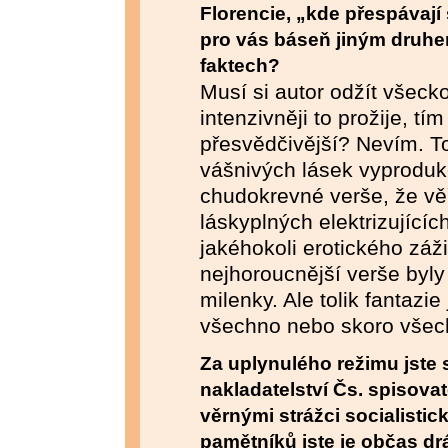
Florencie, „kde přespávají
pro vás báseň jiným druhe
faktech?
Musí si autor odžít všeck
intenzivněji to prožije, t
přesvědčivější? Nevím. To
vášnivých lásek vyproduk
chudokrevné verše, že vě
láskyplných elektrizujícíc
jakéhokoli erotického záž
nejhoroucnější verše byl
milenky. Ale tolik fantazi
všechno nebo skoro všech
Za uplynulého režimu jste 
nakladatelství Čs. spisova
věrnými strážci socialistic
pamětníků jste je občas d