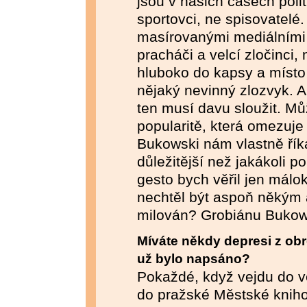
jsou v našich časech polit
sportovci, ne spisovatel
masírovanými mediálními p
pracháči a velcí zločinci, n
hluboko do kapsy a místo
nějaký nevinný zlozvyk. Al
ten musí davu sloužit. M
popularitě, která omezuje
Bukowski nám vlastně říká
důležitější než jakákoli p
gesto bych věřil jen mál
nechtěl být aspoň někým
milován? Grobiánu Bukow
Míváte někdy depresi z ob
už bylo napsáno?
Pokaždé, když vejdu do v
do pražské Městské knihov