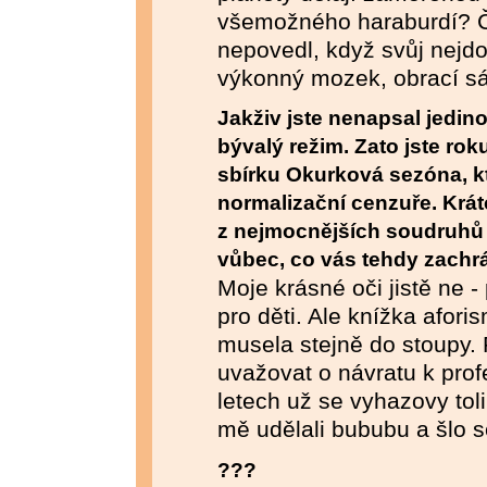
všemožného haraburdí? Člo
nepovedl, když svůj nejdo
výkonný mozek, obrací sá
Jakživ jste nenapsal jedin
bývalý režim. Zato jste rok
sbírku Okurková sezóna, kt
normalizační cenzuře. Krá
z nejmocnějších soudruhů ž
vůbec, co vás tehdy zachr
Moje krásné oči jistě ne 
pro děti. Ale knížka afori
musela stejně do stoupy. 
uvažovat o návratu k profe
letech už se vyhazovy toli
mě udělali bububu a šlo s
???