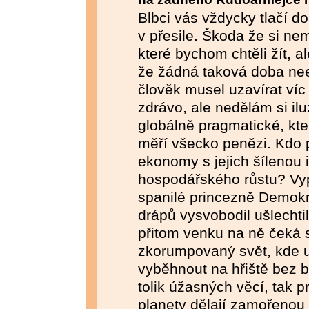
Blbci vás vždycky tlačí do
v přesile. Škoda že si n
které bychom chtěli žít, a
že žádná taková doba neex
člověk musel uzavírat ví
zdrávo, ale nedělám si ilu
globálně pragmatické, kter
měří všecko penězi. Kdo p
ekonomy s jejich šílenou 
hospodářského růstu? Vy
spanilé princezně Demokra
drápů vysvobodil ušlechtil
přitom venku na ně čeká s
zkorumpovaný svět, kde u
vyběhnout na hřiště bez b
tolik úžasných věcí, tak 
planety dělají zamořenou