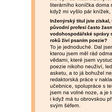
literárního koníčka doma
když mi vyšlo pár knížek, 
Inženýrský titul jste získal
původní profesí často žasn
vodohospodářské správy st
roků živí psaním poezie?
To je jednoduché. Dal jsem
kterou jsem měl rád odma
vědami, které jsem vystu
poezie nikoho neuživí, le
asketu, a to já bohužel n
redaktorská práce v naklad
učebnice, spolupráce s tele
jsem na volné noze, a je t
i když má tu obrovskou p
svým šéfem.