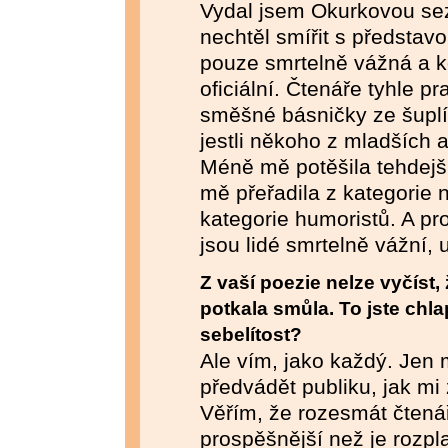
Vydal jsem Okurkovou se
nechtěl smířit s představ
pouze smrtelně vážná a ko
oficiální. Čtenáře tyhle p
směšné básničky ze šuplík
jestli někoho z mladších au
Méně mě potěšila tehdejší l
mě přeřadila z kategorie 
kategorie humoristů. A prot
jsou lidé smrtelně vážní, u
Z vaší poezie nelze vyčíst,
potkala smůla. To jste chlap
sebelítost?
Ale vím, jako každý. Jen 
předvádět publiku, jak mi z
Věřím, že rozesmát čtenář
prospěšnější než je rozpl