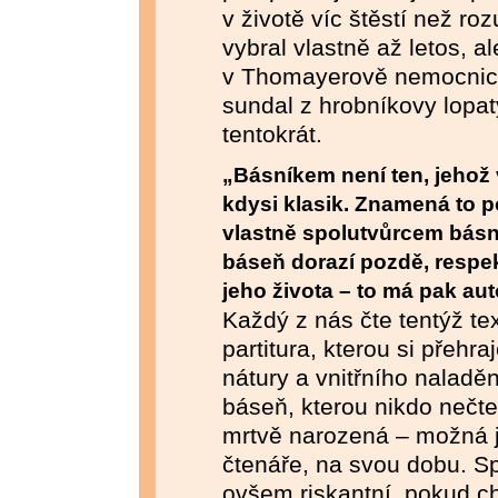
v životě víc štěstí než r
vybral vlastně až letos, 
v Thomayerově nemocnici 
sundal z hrobníkovy lopaty
tentokrát.
„Básníkem není ten, jehož v
kdysi klasik. Znamená to po
vlastně spolutvůrcem básn
báseň dorazí pozdě, respe
jeho života – to má pak au
Každý z nás čte tentýž te
partitura, kterou si přehra
nátury a vnitřního naladě
báseň, kterou nikdo nečte
mrtvě narozená – možná 
čtenáře, na svou dobu. Sp
ovšem riskantní, pokud ch