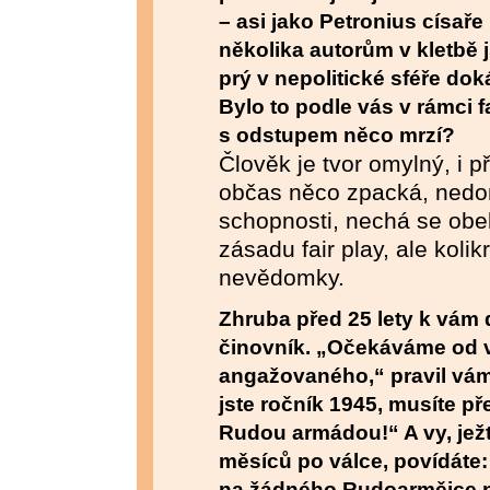
– asi jako Petronius císaře
několika autorům v kletbě j
prý v nepolitické sféře dok
Bylo to podle vás v rámci f
s odstupem něco mrzí?
Člověk je tvor omylný, i 
občas něco zpacká, nedom
schopnosti, nechá se obel
zásadu fair play, ale koli
nevědomky.
Zhruba před 25 lety k vám
činovník. „Očekáváme od 
angažovaného,“ pravil vám 
jste ročník 1945, musíte 
Rudou armádou!“ A vy, ježto
měsíců po válce, povídáte: 
na žádného Rudoarmějce