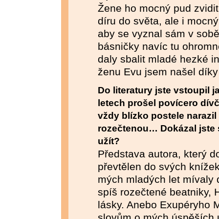
Žene ho mocný pud zviditel
díru do světa, ale i mocný
aby se vyznal sám v sobě
básničky navíc tu ohromn
daly sbalit mladé hezké in
ženu Evu jsem našel díky 
Do literatury jste vstoupil 
letech prošel povícero dívč
vždy blízko postele narazil
rozečtenou… Dokázal jste 
užít?
Představa autora, který do
převtělen do svých knížek,
mých mladých let mívaly 
spíš rozečtené beatniky,
lásky. Anebo Exupéryho M
slovům o mých úspěších 