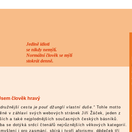
Jedině idioti
se nikdy nemýlí.
Normální člověk se mýlí
stokrát denně.
Jsem člověk hravý
družnější cesta je pouť džunglí vlastní duše.“
Tohle motto
ěné v záhlaví svých webových stránek Jiří Žáček, jeden z
jších a také nejplodnějších současných českých básníků.
ba se dotýká srdcí čtenářů nejrůznějších věkových kategorií.
myšlení i pro zasmání, sbírá i tvoří aforismy, dědeček tří