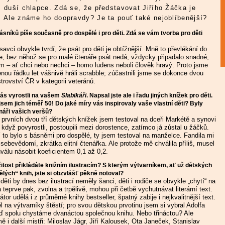
 duší chlapce. Zdá se, že představovat Jiřího Žáčka je
. Ale známe ho doopravdy? Je ta pouť také nejoblíbenější?
níků píše současně pro dospělé i pro děti. Zdá se vám tvorba pro děti
avci obvykle tvrdí, že psát pro děti je obtížnější. Mně to převlékání do
e, bez něhož se pro malé čtenáře psát nedá, vždycky připadalo snadné,
m – ať chci nebo nechci – homo ludens neboli člověk hravý. Proto jsme
ou řádku let vášnivě hráli scrabble; zúčastnili jsme se dokonce dvou
trovství ČR v kategorii veteránů.
nás vyrostli na vašem
Slabikáři
. Napsal jste ale i řadu jiných knížek pro děti.
jsem jich téměř 50! Do jaké míry vás inspirovaly vaše vlastní děti? Byly
náři vašich veršů?
prvních dvou tří dětských knížek jsem testoval na dceři Markétě a synovi
 když povyrostli, postoupili mezi dorostence, zatímco já zůstal u žáčků.
to bylo s básněmi pro dospělé, ty jsem testoval na manželce. Fandila mi
sebevědomí, zkrátka elitní čtenářka. Ale protože mě chválila příliš, musel
hválu násobit koeficientem 0,1 až 0,2.
itost přikládáte knižním ilustracím? S kterým výtvarníkem, ať už dětských
lých“ knih, jste si obzvlášť pěkně notoval?
děti by dnes bez ilustrací neměly šanci, děti i rodiče se obvykle „chytí“ na
 teprve pak, zvolna a trpělivě, mohou při četbě vychutnávat literární text.
átor udělá i z průměrné knihy bestseller, špatný zabije i nejkvalitnější text.
 na výtvarníky štěstí; pro svou dětskou prvotinu jsem si vybral Adolfa
eď spolu chystáme dvanáctou společnou knihu. Nebo třináctou? Ale
 mě i další mistři: Miloslav Jágr, Jiří Kalousek, Ota Janeček, Stanislav