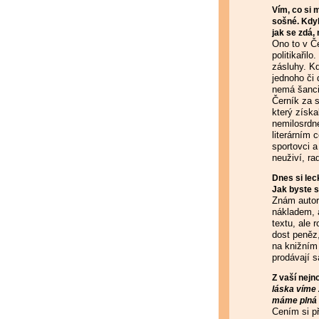
Vím, co si 
sošné. Kdyb
jak se zdá,
Ono to v Če
politikařilo
zásluhy. Kd
jednoho či 
nemá šanci
Černík za s
který získa
nemilosrdn
literárním 
sportovci a
neuživí, ra
Dnes si leck
Jak byste s
Znám autory
nákladem, a
textu, ale 
dost peněz,
na knižním 
prodávají s
Z vaší nejn
láska víme 
máme plná 
Cením si př