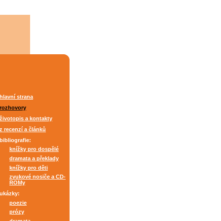
hlavní strana
rozhovory
životopis a kontakty
z recenzí a článků
bibliografie:
knížky pro dospělé
dramata a překlady
knížky pro děti
zvukové nosiče a CD-
ROMy
ukázky:
poezie
prózy