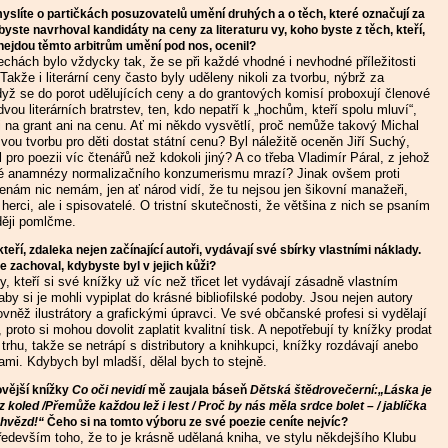
myslíte o partičkách posuzovatelů umění druhých a o těch, které označují za
yste navrhoval kandidáty na ceny za literaturu vy, koho byste z těch, kteří,
 nejdou těmto arbitrům umění pod nos, ocenil?
chách bylo vždycky tak, že se při každé vhodné i nevhodné příležitosti
. Takže i literární ceny často byly uděleny nikoli za tvorbu, nýbrž za
yž se do porot udělujících ceny a do grantových komisí proboxují členové
dvou literárních bratrstev, ten, kdo nepatří k „hochům, kteří spolu mluví“,
 na grant ani na cenu. Ať mi někdo vysvětlí, proč nemůže takový Michal
vou tvorbu pro děti dostat státní cenu? Byl náležitě oceněn Jiří Suchý,
l pro poezii víc čtenářů než kdokoli jiný? A co třeba Vladimír Páral, z jehož
é anamnézy normalizačního konzumerismu mrazí? Jinak ovšem proti
cenám nic nemám, jen ať národ vidí, že tu nejsou jen šikovní manažeři,
 herci, ale i spisovatelé. O tristní skutečnosti, že většina z nich se psaním
ději pomlčme.
teří, zdaleka nejen začínající autoři, vydávají své sbírky vlastními náklady.
e zachoval, kdybyste byl v jejich kůži?
, kteří si své knížky už víc než třicet let vydávají zásadně vlastním
by si je mohli vypiplat do krásné bibliofilské podoby. Jsou nejen autory
rovněž ilustrátory a grafickými úpravci. Ve své občanské profesi si vydělají
 proto si mohou dovolit zaplatit kvalitní tisk. A nepotřebují ty knížky prodat
trhu, takže se netrápí s distributory a knihkupci, knížky rozdávají anebo
ami. Kdybych byl mladší, dělal bych to stejně.
ovější knížky
Co oči nevidí
mě zaujala báseň
Dětská štědrovečerní:„Láska je
z koled /Přemůže každou lež i lest / Proč by nás měla srdce bolet – / jablíčka
hvězd!“
Čeho si na tomto výboru ze své poezie ceníte nejvíc?
edevším toho, že to je krásně udělaná kniha, ve stylu někdejšího Klubu