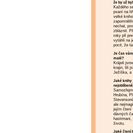
že by už by
Každého se
psaní na h
velké kniho
zapomnětliv
nechat, pro
zbláznit. 
roky při pr
vytáhli na 
pocit, že t
Je čas váno
malé?
Krájeli js
krajin, lil
Ježíška, a 
Jaké knihy 
nejoblíbeně
Samozřejmě
Hrubína, P
Stevenson
ale nejmag
jejím čten
dávných čas
hastrmani,
životu.
Jaké čtení