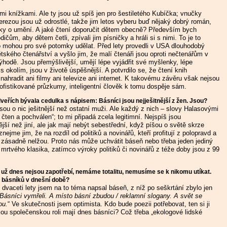
i knížkami. Ale ty jsou už spíš jen pro šestiletého Kubíčka; vnučky
rezou jsou už odrostlé, takže jim letos vyberu buď nějaký dobrý román,
ky o umění. A jaké čtení doporučit dětem obecně? Především bych
dičům, aby dětem četli, zpívali jim písničky a hráli si s nimi. To je to
co mohou pro své potomky udělat. Před lety provedli v USA dlouhodobý
ského čtenářství a vyšlo jim, že malí čtenáři jsou oproti nečtenářům v
hodě. Jsou přemýšlivější, umějí lépe vyjádřit své myšlenky, lépe
s okolím, jsou v životě úspěšnější. A potvrdilo se, že čtení knih
ahradit ani filmy ani televize ani internet. K takovému závěru však nejsou
ofistikované průzkumy, inteligentní člověk k tomu dospěje sám.
dveřích bývala cedulka s nápisem: Básníci jsou nejješitnější z žen. Jsou?
sou o nic ješitnější než ostatní muži. Ale každý z nich – slovy Halasovými
 čten a pochválen“; to mi připadá zcela legitimní. Nejspíš jsou
jší než jiní, ale jak mají nebýt sebestřední, když píšou o světě skrze
znejme jim, že na rozdíl od politiků a novinářů, kteří profitují z polopravd a
i zásadně nelžou. Proto nás může uchvátit báseň nebo třeba jeden jediný
mrtvého klasika, zatímco výroky politiků či novinářů z téže doby jsou z 99
 už dnes nejsou zapotřebí, nemáme totalitu, nemusíme se k nikomu utíkat.
e básníků v dnešní době?
dvaceti lety jsem na to téma napsal báseň, z níž po seškrtání zbylo jen
„Básníci vymřeli. A místo básní zbudou / reklamní slogany. A svět se
ou.
“ Ve skutečnosti jsem optimista. Kdo bude poezii potřebovat, ten si ji
kou společenskou roli mají dnes básníci? Což třeba „ekologové lidské