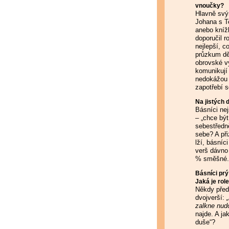
vnoučky?
Hlavně svým
Johana s Te
anebo kníž
doporučil ro
nejlepší, 
průzkum dět
obrovské vý
komunikují 
nedokážou n
zapotřebí s
Na jistých 
Básníci nej
– „chce být
sebestředně
sebe? A při
lží, básníc
verš dávno 
% směšné.
Básníci prý
Jaká je rol
Někdy před 
dvojverší:
zalkne nud
najde. A ja
duše“?