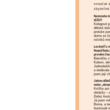
vnoučat s
zbytečné
Nemnoho bás
těžší?
Kolegové ps
dětské duš
protože jse
doma se žen
ročníků mis
Leckteří z 
Napočítala 
prvními čte
Básničky z 
Kubovi, ale
Jednodušší 
a dodávala 
jsem její c
Jakou důlež
nebo „dospě
Knížky pro 
obrázky – a
Dobrý ilustr
Já jsem měl
Borna, a t
ilustrovali