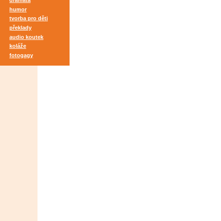
dramata
humor
tvorba pro děti
překlady
audio koutek
koláže
fotogagy