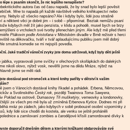
lo lépe s psaním skončit, že nic lepšího nenapíšete?
bekritického autora čas od času napadá, že by snad bylo lepší pověsit
řebíček. Mne to napadá při každé návštěvě velkého knihkupectví nebo
vny. Nebylo už všecko napsáno? Ale i kdyby bylo, lidé jsou strašně
í a některé věci je dobré jim – i sobě – připomínat. Beztak nemůžu psaní
tože kdybych měl žít jako penzista, v klidu a pohodě, musel bych se brzy
Přemýšlení o vrcholech své tvorby přenechám jiným. Ale když mě před třemi
emiéře
Ptákovin podle Aristofana
v Městském divadle v Brně režisér s herci
jeviště na děkovačku, tváří v tvář aplaudujícímu publiku jsem měl dobrý
ahle smutná komedie se mi nejspíš povedla.
ční. Jaké tradiční vánoční zvyky jste doma udržovali, když byly děti ještě
me jablka, vypravovali jsme svíčky v ořechových skořápkách do dalekých
i jsme nikoli olovo, nýbrž vosk, nevěřili jsme na dědu Mráze, nýbrž na
hlavně jsme se měli rádi.
jste dostával pod stromeček a které knihy patřily v dětství k vašim
jším?
 jsem o Vánocích dostával knihy říkadel a pohádek. Erbena, Němcovou,
lickův a Svolinského
Český rok
, později Twainova
Toma Sawyera
,
ův
Poklad na ostrově
, Dumasovy
Tři mušketýry
, verneovky a londonovky,
ičtější ze všech pro mě byla už zmíněná Erbenova
Kytice
. Dodnes mi při
í běhá mráz po zádech, jako kdybych v sobě probouzel osobní vzpomínky z
ů, kdy lidé sice chodili do kostela, ale venku se ještě proháněli
 polednice a zamilovaní zombies a čarodějové křísili zamordované dívky k
 byste doporučil dnešním dětem a kterými knížkami obdarováváte své