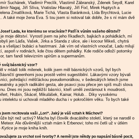
mír Suchánek, Vladimír Preclík, Vlastimil Zábranský, Zdenek Seydl, Karel
dimír Nagaj, Jiří Slíva, Vratislav Hlavatý, Jiří Fixl, Mirek Huptych a
Helena Zmatlíková, Marie Tichá, Vlasta Baránková, Lída Brychtová, Lucie
.. A také moje žena Eva. S tou jsem si notoval tak dobře, že s ní mám dvě
Josef Lada, ke kterému se vracíváte? Patří k vůním vašeho dětství?
je moje dětství. Vyrostl jsem na jeho říkadlech, bajkách a pohádkách, mí
byli jen Láďa, Vašek, Jirka a Standa z ulice, ale i kocour Mikeš, chytrá
a a všelijací bubáci a hastrmani. Jak vím od vlastních vnoučat, Ladu milují
tí, aspoň v rodinách, kde čtou dětem pohádky. Kde rodiče odloží potomky
zor, tam fandí televizním upírům a supermanům.
 svůj básnický vzor?
 v mládí tolik milenek, kolik jsem měl básnických vzorů, byl bych
ásničtí greenhorni jsou prostě velmi sugestibilní. Lákavými vzory bývali
ásníci, pohrdající měšťáckou pseudomorálkou, v šedesátých letech jsme
beatniky a jejich radikální gesta, ale psavci jsou přece jen spíš muži slova
nu. Dnes mi jsou nejbližší básníci, kteří uměli zestárnout k moudrosti,
eifert, Hrubín, Skácel, Mikulášek, Kainar, Holub... Díky vysokému
 intelektu si uchovali mladého ducha i v pokročilém věku. To bych také
jsem recitovala vaši „Lori“. Jaký je váš vztah k Máchovi?
ůže být než uctivý? Mácha byl člověk dvacátého století, který se narodil o
v. Meteor. Ale důvěrnější vztah mám k Erbenovi; toho mi četli už v útlém
o
Kytice
je moje kniha knih.
považujete za vrchol své tvorby? A neměl jste někdy po napsání básně pocit,