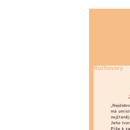
Rozhovory
„Nejdobro
má umíst
nejčteně
Jeho tvor
Píše k za