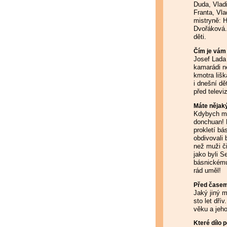
Duda, Vladi
Franta, Vla
mistryně: 
Dvořáková.
děti.
Čím je vám 
Josef Lada 
kamarádi ne
kmotra lišk
i dnešní dě
před televi
Máte nějaký
Kdybych měl
donchuan! B
prokletí b
obdivovali 
než muži či
jako byli S
básnickému
rád uměl!
Před časem 
Jaký jiný m
sto let dří
věku a jeh
Které dílo 