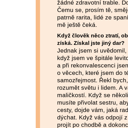
žádné zdravotní trable. D
Čemu se, prosím tě, směj
patrně rarita, lidé ze span
mě ještě čeká.
Když člověk něco ztratí, o
získá. Získal jste jiný dar?
Jednak jsem si uvědomil, k
když jsem ve špitále levit
a při rekonvalescenci jse
o věcech, které jsem do t
samozřejmost. Řekl bych,
rozumět světu i lidem. A v
maličkostí. Když se několi
musíte přivolat sestru, a
cesty, dojde vám, jaká rad
dýchat. Když vás odpojí 
projít po chodbě a dokonc