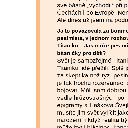
své básně „vychodil“ při 
Čechách i po Evropě. Není
Ale dnes už jsem na podob
Já to považovala za bonmot
pesimista, v jednom rozhov
Titaniku... Jak může pesim
básničky pro děti?
Svět je samozřejmě Titanik
Titaniku lidé přežili. Spí
za skeptika než ryzí pesi
je tak trochu rozervanec, 
bojovat. Měl jsem dobrou
vedle hrůzostrašných pohá
epigramy a Haškova Švejk
musíte jim svět vylíčit ja
narození, i když realita b
může být i blázinec, konc