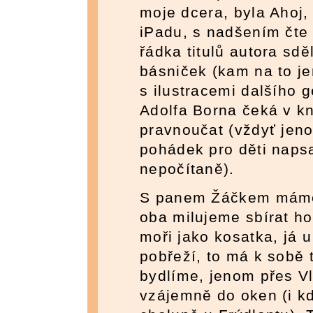
moje dcera, byla Ahoj,
iPadu, s nadšením čte
řádka titulů autora sd
básniček (kam na to j
s ilustracemi dalšího 
Adolfa Borna čeká v k
pravnoučat (vždyť jen
pohádek pro děti napsa
nepočítaně).
S panem Žáčkem máme
oba milujeme sbírat hou
moři jako kosatka, já
pobřeží, to má k sobě 
bydlíme, jenom přes V
vzájemně do oken (i kd