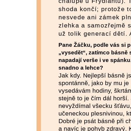
chalupě u Frýdlantu).
shoda končí; protože t
nesvede ani zámek plný
zlehka a samozřejmě st
už tolik generací dětí. 
Pane Žáčku, podle vás si p
„vysedět“, zatímco básně s
napadají verše i ve spánku
snadno a lehce?
Jak kdy. Nejlepší básně js
spontánně, jako by mu je 
vysedávám hodiny, škrtám
stejně to je čím dál horší.
nevyždímal všecku šťávu,
učeneckou plesnivinou, kt
Dobré je psát básně při ch
a navíc je pohyb zdravý.