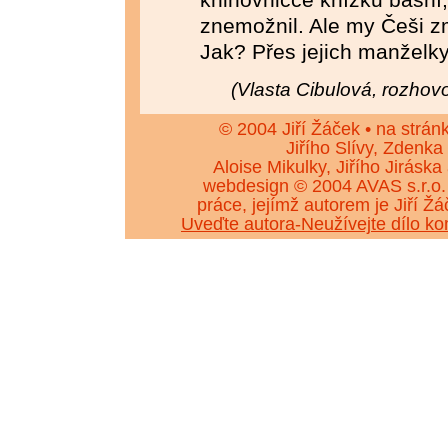
znemožnil. Ale my Češi z
Jak? Přes jejich manželky
(Vlasta Cibulová, rozhov
© 2004 Jiří Žáček • na strán
Jiřího Slívy, Zdenka
Aloise Mikulky, Jiřího Jiráska
webdesign © 2004 AVAS s.r.o.
práce, jejímž autorem je Jiří 
Uveďte autora-Neužívejte dílo k