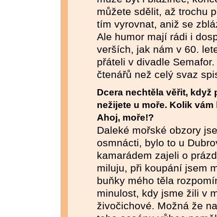
můžete sdělit, až trochu 
tím vyrovnat, aniž se zbl
Ale humor mají rádi i dos
verších, jak nám v 60. let
přáteli v divadle Semafor. 
čtenářů než celý svaz spi
Dcera nechtěla věřit, když 
nežijete u moře. Kolik vám b
Ahoj, moře!?
Daleké mořské obzory jse
osmnácti, bylo to u Dubro
kamarádem zajeli o práz
miluju, při koupání jsem 
buňky mého těla rozpomí
minulost, kdy jsme žili v 
živočichové. Možná že na