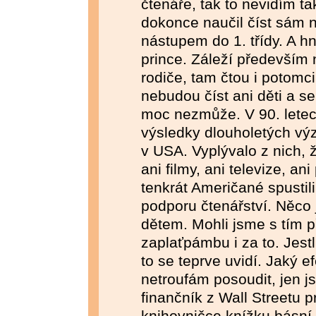
čtenáře, tak to nevidím t
dokonce naučil číst sám n
nástupem do 1. třídy. A h
prince. Záleží především 
rodiče, tam čtou i potomc
nebudou číst ani děti a se
moc nezmůže. V 90. letec
výsledky dlouholetých vý
v USA. Vyplývalo z nich, 
ani filmy, ani televize, an
tenkrát Američané spustil
podporu čtenářství. Něco
dětem. Mohli jsme s tím při
zaplaťpámbu i za to. Jestl
to se teprve uvidí. Jaký e
netroufám posoudit, jen j
finančník z Wall Streetu 
knihovničce knížku básní,