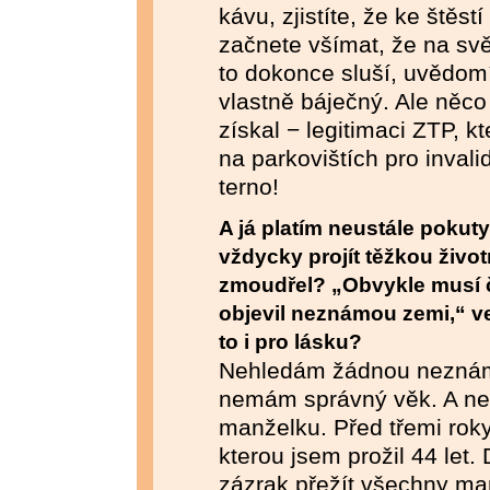
kávu, zjistíte, že ke štěstí
začnete všímat, že na svě
to dokonce sluší, uvědomíte
vlastně báječný. Ale něc
získal − legitimaci ZTP, 
na parkovištích pro invalid
terno!
A já platím neustále pokuty
vždycky projít těžkou živo
zmoudřel? „Obvykle musí č
objevil neznámou zemi,“ ve
to i pro lásku?
Nehledám žádnou neznám
nemám správný věk. A ne
manželku. Před třemi rok
kterou jsem prožil 44 let.
zázrak přežít všechny man