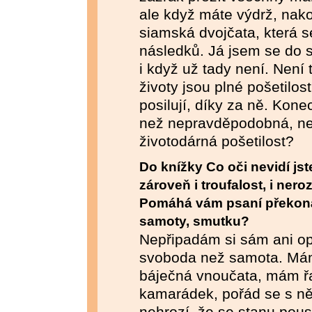
ale když máte výdrž, nak
siamská dvojčata, která se
následků. Já jsem se do 
i když už tady není. Není 
životy jsou plné pošetilos
posilují, díky za ně. Kone
než nepravděpodobná, ne
životodárná pošetilost?
Do knížky Co oči nevidí jst
zároveň i troufalost, i ner
Pomáhá vám psaní překonáva
samoty, smutku?
Nepřipadám si sám ani opu
svoboda než samota. Mám 
báječná vnoučata, mám 
kamarádek, pořád se s n
nehrozí, že se stanu pou