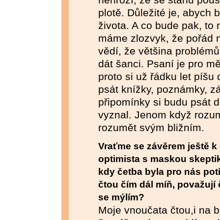
plotě. Důležité je, abych
života. A co bude pak, t
máme zlozvyk, že pořád 
vědí, že většina problémů
dát šanci. Psaní je pro 
proto si už řádku let píšu
psát knížky, poznámky, z
připomínky si budu psát 
vyznal. Jenom když roz
rozumět svým bližním.
Vraťme se závěrem ještě k 
optimista s maskou skepti
kdy četba byla pro nás potř
čtou čím dál míň, považují
se mýlím?
Moje vnoučata čtou,i na