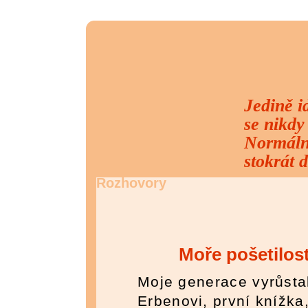
Jedině id
se nikdy
Normální
stokrát 
Rozhovory
Moře pošetilost
Moje generace vyrůsta
Erbenovi, první knížka,