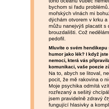
toho oceánu vůbec neměli 
bychom si řadu problémů.
mořských vlnách mi bohuž
dýchám otvorem v krku a
můžu nanejvýš placatit s
brouzdališti. Což nedělá
pedofil.
Mluvíte o svém hendikepu 
humor jako lék? I když jste
nemoci, která vás připravil
komunikaci, vaše poezie zů
Na to, abych se litoval, 
pocit, že mě rakovina o ni
Moje psychika odmítá vzí
rozřezaný a sešitý chcípá
jsem pravidelně zdravý čt
fungující hlasivky a kompl