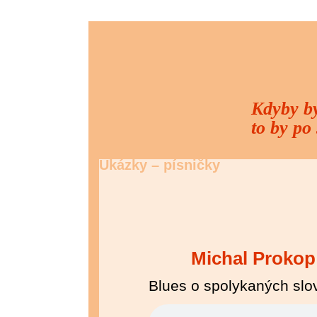
Kdyby by
to by po
Ukázky – písničky
Michal Prokop
Blues o spolykaných slo