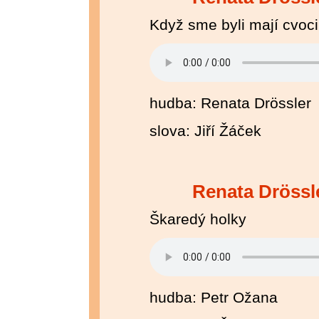
Když sme byli mají cvoci
hudba: Renata Drössler
slova: Jiří Žáček
Renata Drössl
Škaredý holky
hudba: Petr Ožana