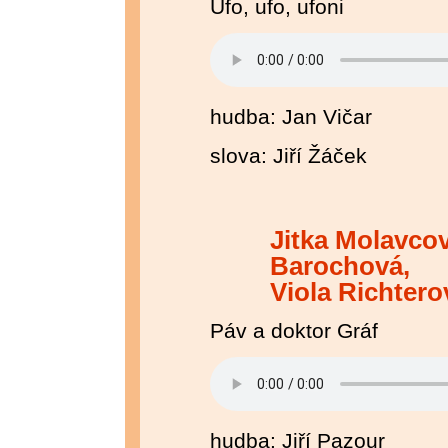
Ufo, ufo, ufoni
hudba: Jan Vičar
slova: Jiří Žáček
Jitka Molavco
Barochová,
Viola Richtero
Páv a doktor Gráf
hudba: Jiří Pazour