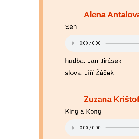
Alena Antalov
Sen
hudba: Jan Jirásek
slova: Jiří Žáček
Zuzana Krišto
King a Kong