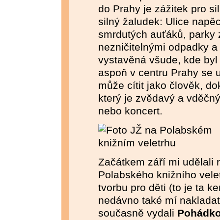
do Prahy je zážitek pro sil
silný žaludek: Ulice nap
smrdutých auťáků, parky 
nezničitelnými odpadky a
vystavěná všude, kde byl 
aspoň v centru Prahy se u
může cítit jako člověk, do
který je zvědavý a vděčný
nebo koncert.
Začátkem září mi udělali 
Polabského knižního vele
tvorbu pro děti (to je ta 
nedávno také mí nakladat
současně vydali
Pohádko