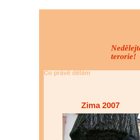
Nedělejte
terorie!
Co právě dělám
Zima 2007