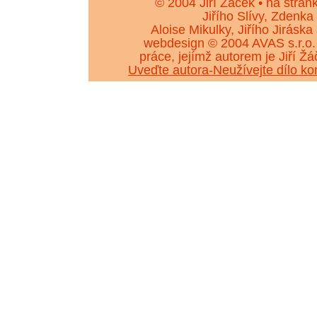
© 2004 Jiří Žáček • na strán
Jiřího Slívy, Zdenka
Aloise Mikulky, Jiřího Jiráska
webdesign © 2004 AVAS s.r.o.
práce, jejímž autorem je Jiří 
Uveďte autora-Neužívejte dílo k