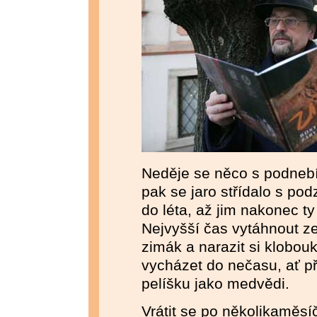
Neděje se něco s podnebí
pak se jaro střídalo s po
do léta, až jim nakonec t
Nejvyšší čas vytáhnout z
zimák a narazit si klobou
vycházet do nečasu, ať p
pelíšku jako medvědi.
Vrátit se po několikaměs