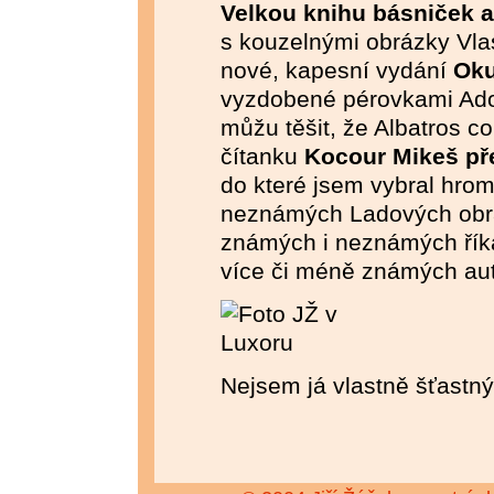
Velkou knihu básniček 
s kouzelnými obrázky Vla
nové, kapesní vydání
Oku
vyzdobené pérovkami Adol
můžu těšit, že Albatros c
čítanku
Kocour Mikeš př
do které jsem vybral hro
neznámých Ladových obrá
známých i neznámých řík
více či méně známých aut
Nejsem já vlastně šťastn